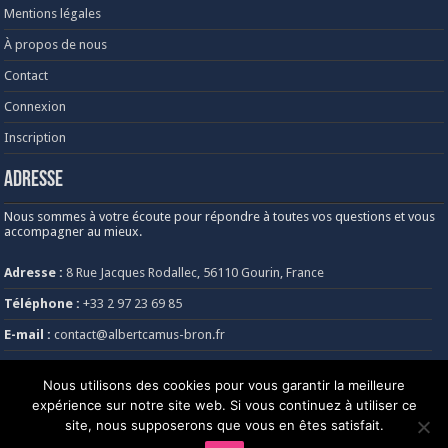
Mentions légales
À propos de nous
Contact
Connexion
Inscription
Adresse
Nous sommes à votre écoute pour répondre à toutes vos questions et vous
accompagner au mieux.
Adresse :
8 Rue Jacques Rodallec, 56110 Gourin, France
Téléphone :
+33 2 97 23 69 85
E-mail :
contact@albertcamus-bron.fr
Heures d’ouverture :
Lundi au vendredi, de 8h30 à 18h30
Nous utilisons des cookies pour vous garantir la meilleure
expérience sur notre site web. Si vous continuez à utiliser ce
site, nous supposerons que vous en êtes satisfait.