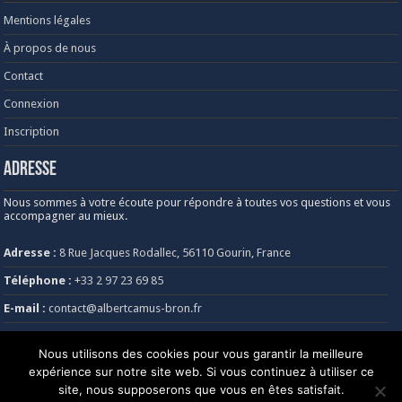
Mentions légales
À propos de nous
Contact
Connexion
Inscription
Adresse
Nous sommes à votre écoute pour répondre à toutes vos questions et vous
accompagner au mieux.
Adresse :
8 Rue Jacques Rodallec, 56110 Gourin, France
Téléphone :
+33 2 97 23 69 85
E-mail :
contact@albertcamus-bron.fr
Heures d’ouverture :
Lundi au vendredi, de 8h30 à 18h30
Nous utilisons des cookies pour vous garantir la meilleure
expérience sur notre site web. Si vous continuez à utiliser ce
site, nous supposerons que vous en êtes satisfait.