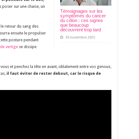
s poser sur une chaise, un
Témoignages sur les
symptômes du cancer
du côlon : ces signes
que beaucoup
 le retour du sang des
découvrent trop tard
ourra ensuite le propulser
30 novembre 2025
 cette posture pendant
de vertige
se dissipe
vous et penchez la tête en avant, idéalement entre vos genoux,
cas,
il faut éviter de rester debout, car le risque de