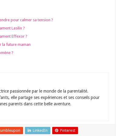
endre pour calmer sa tension ?
cament Lasilix ?
icament Effexor ?
ur la future maman
nomène ?
ctrice passionnée par le monde de la parentalité.
ts, elle partage ses expériences et ses conseils pour
nes parents dans cette belle aventure.
tumbleupon
LinkedIn
Pinterest