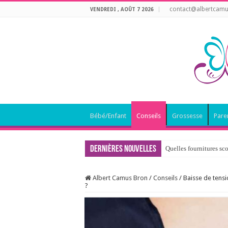
contact@albertcamu
VENDREDI , AOÛT 7 2026
Bébé/Enfant
Conseils
Grossesse
Pare
Dernières nouvelles
Quelles fournitures sco
Albert Camus Bron
/
Conseils
/
Baisse de tensi
?