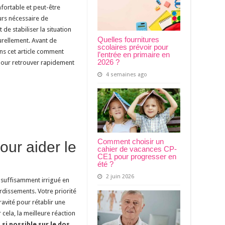
nfortable et peut-être
urs nécessaire de
de stabiliser la situation
Quelles fournitures
turellement. Avant de
scolaires prévoir pour
ns cet article comment
l’entrée en primaire en
2026 ?
pour retrouver rapidement
4 semaines ago
Comment choisir un
our aider le
cahier de vacances CP-
CE1 pour progresser en
été ?
2 juin 2026
s suffisamment irrigué en
rdissements. Votre priorité
ravité pour rétablir une
 cela, la meilleure réaction
i possible sur le dos,