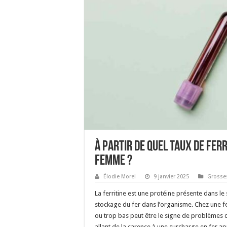
À partir de quel taux de ferr
femme ?
Élodie Morel
9 janvier 2025
Grosse
La ferritine est une protéine présente dans le
stockage du fer dans l’organisme. Chez une f
ou trop bas peut être le signe de problèmes 
allant de la carence à une surcharge en fer a