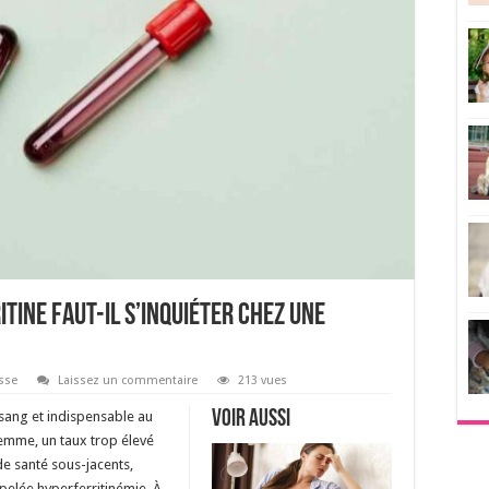
itine faut-il s’inquiéter chez une
sse
Laissez un commentaire
213 vues
Voir aussi
 sang et indispensable au
emme, un taux trop élevé
de santé sous-jacents,
ppelée hyperferritinémie. À