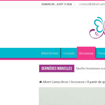
contact@albertcamu
DIMANCHE , AOÛT 9 2026
Bébé/Enfant
Conseils
Grossesse
Pare
Dernières nouvelles
Quelles fournitures sco
Albert Camus Bron
/
Grossesse
/
À partir de q