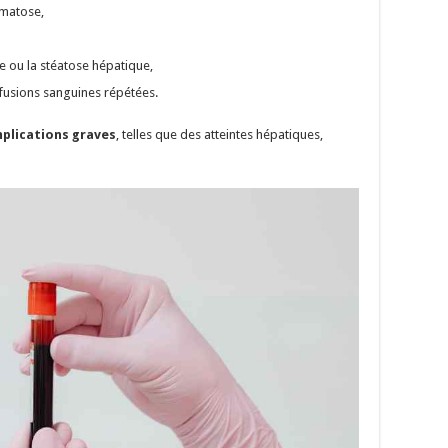
matose,
 ou la stéatose hépatique,
sfusions sanguines répétées.
plications graves
, telles que des atteintes hépatiques,