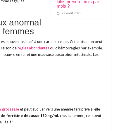
omme l’âge, les
kilos prendre mois par
mois ?
22 août 2025
ux anormal
es femmes
est souvent associé à une carence en fer. Cette situation peut
n raison de
règles abondantes
ou d’hémorragies par exemple.
on pauvre en fer et une mauvaise absorption intestinale. Les
e grossesse
et peut évoluer vers une anémie ferriprive si elle
 de ferritine dépasse 150 ng/mL
chez la femme, cela peut
 liée à :