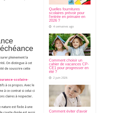
Quelles fournitures
scolaires prévoir pour
l’entrée en primaire en
2026 ?
4 semaines ago
ance
d’échéance
ssurer pleinement la
Comment choisir un
ité. On distingue à cet
cahier de vacances CP-
CE1 pour progresser en
ité de souscrire cette
été ?
2 juin 2026
surance-scolaire-
ifs à ce propos. Avec le
 à ce contrat si celui-ci
ons claires à respecter.
e nature est fixée à une
Comment éviter d’avoir
e courte durée est aussi