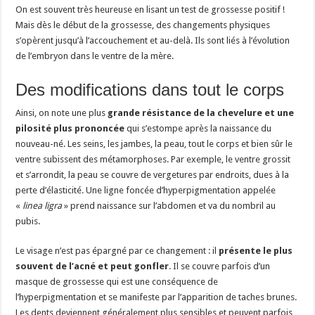
On est souvent très heureuse en lisant un test de grossesse positif !
Mais dès le début de la grossesse, des changements physiques
s’opèrent jusqu’à l’accouchement et au-delà. Ils sont liés à l’évolution
de l’embryon dans le ventre de la mère.
Des modifications dans tout le corps
Ainsi, on note une plus
grande
résistance de la chevelure et une
pilosité plus prononcée
qui s’estompe après la naissance du
nouveau-né. Les seins, les jambes, la peau, tout le corps et bien sûr le
ventre subissent des métamorphoses. Par exemple, le ventre grossit
et s’arrondit, la peau se couvre de vergetures par endroits, dues à la
perte d’élasticité. Une ligne foncée d’hyperpigmentation appelée
«
linea ligra
» prend naissance sur l’abdomen et va du nombril au
pubis.
Le visage n’est pas épargné par ce changement : il
présente le plus
souvent de l’acné et peut gonfler
. Il se couvre parfois d’un
masque de grossesse qui est une conséquence de
l’hyperpigmentation et se manifeste par l’apparition de taches brunes.
Les dents deviennent généralement plus sensibles et peuvent parfois