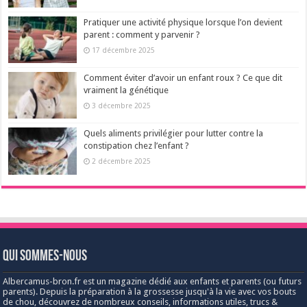
Pratiquer une activité physique lorsque l’on devient
parent : comment y parvenir ?
17 décembre 2025
Comment éviter d’avoir un enfant roux ? Ce que dit
vraiment la génétique
3 décembre 2025
Quels aliments privilégier pour lutter contre la
constipation chez l’enfant ?
2 décembre 2025
Qui sommes-nous
Albercamus-bron.fr est un magazine dédié aux enfants et parents (ou futurs
parents). Depuis la préparation à la grossesse jusqu'à la vie avec vos bouts
de chou, découvrez de nombreux conseils, informations utiles, trucs &