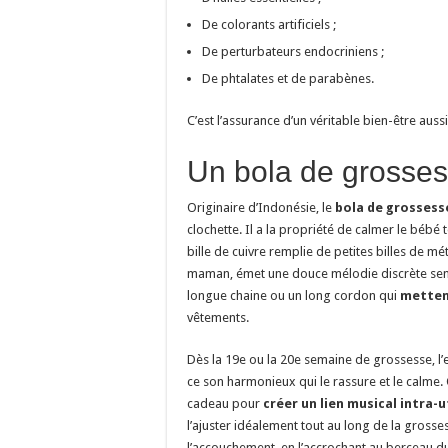
De colorants artificiels ;
De perturbateurs endocriniens ;
De phtalates et de parabènes.
C’est l’assurance d’un véritable bien-être aus
Un bola de grosse
Originaire d’Indonésie, le
bola de grossess
clochette. Il a la propriété de calmer le bébé 
bille de cuivre remplie de petites billes de 
maman, émet une douce mélodie discrète sembl
longue chaine ou un long cordon qui
mettent
vêtements.
Dès la 19e ou la 20e semaine de grossesse, l
ce son harmonieux qui le rassure et le calme
cadeau pour
créer un lien musical intra-
l’ajuster idéalement tout au long de la gross
l’accouchement, en l’accrochant au berceau du 