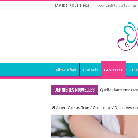
contact@albertcamus-
SAMEDI , AOÛT 8 2026
Bébé/Enfant
Conseils
Grossesse
Pare
Dernières nouvelles
Quelles fournitures sco
Comment choisir un ca
Albert Camus Bron
/
Grossesse
/
Des idées ca