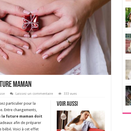
future maman
sse
Laissez un commentaire
333 vues
Voir aussi
ez particulier pour la
mme. Entre changements,
 la future maman doit
 cadeaux afin de préparer
 bébé. Voici à cet effet