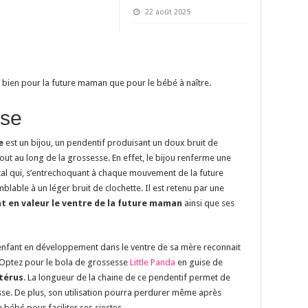
22 août 2025
si bien pour la future maman que pour le bébé à naître.
sse
e
est un bijou, un pendentif produisant un doux bruit de
tout au long de la grossesse. En effet, le bijou renferme une
métal qui, s’entrechoquant à chaque mouvement de la future
able à un léger bruit de clochette. Il est retenu par une
 en valeur le ventre de la future maman
ainsi que ses
’enfant en développement dans le ventre de sa mère reconnait
. Optez pour le bola de grossesse
Little Panda
en guise de
utérus
. La longueur de la chaine de ce pendentif permet de
esse. De plus, son utilisation pourra perdurer même après
bébé pour faciliter ses siestes.