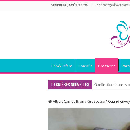
contact@albertcamu
VENDREDI , AOÛT 7 2026
Bébé/Enfant
Conseils
Grossesse
Pare
Dernières nouvelles
Quelles fournitures sco
Albert Camus Bron
/
Grossesse
/
Quand envoye