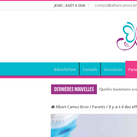
contact@albertcamus-br
JEUDI , AOÛT 6 2026
Bébé/Enfant
Conseils
Grossesse
Pare
Dernières nouvelles
Quelles fournitures sco
Albert Camus Bron
/
Parents
/
Il y-a-t-il des 