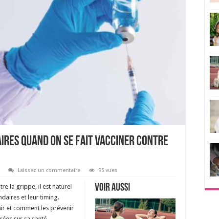
daires quand on se fait vacciner contre
Laissez un commentaire
95 vues
Voir aussi
re la grippe, il est naturel
daires et leur timing.
r et comment les prévenir
rées sur sa santé.