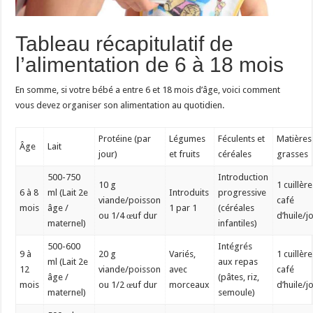
Tableau récapitulatif de
l’alimentation de 6 à 18 mois
En somme, si votre bébé a entre 6 et 18 mois d’âge, voici comment
vous devez organiser son alimentation au quotidien.
Protéine (par
Légumes
Féculents et
Matières
Âge
Lait
jour)
et fruits
céréales
grasses
500-750
Introduction
10 g
1 cuillère
6 à 8
ml (Lait 2e
Introduits
progressive
viande/poisson
café
mois
âge /
1 par 1
(céréales
ou 1/4 œuf dur
d’huile/j
maternel)
infantiles)
500-600
Intégrés
9 à
20 g
Variés,
1 cuillère
ml (Lait 2e
aux repas
12
viande/poisson
avec
café
âge /
(pâtes, riz,
mois
ou 1/2 œuf dur
morceaux
d’huile/j
maternel)
semoule)