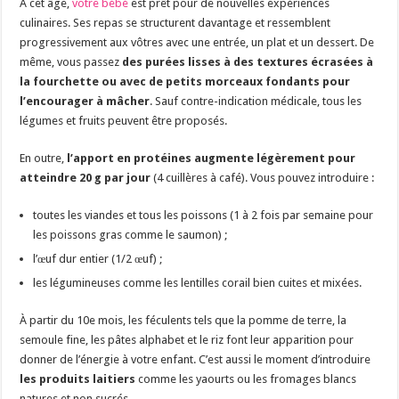
À cet âge,
votre bébé
est prêt pour de nouvelles expériences
culinaires. Ses repas se structurent davantage et ressemblent
progressivement aux vôtres avec une entrée, un plat et un dessert. De
même, vous passez
des purées lisses à des textures écrasées à
la fourchette ou avec de petits morceaux fondants pour
l’encourager à mâcher
. Sauf contre-indication médicale, tous les
légumes et fruits peuvent être proposés.
En outre,
l’apport en protéines augmente légèrement pour
atteindre 20 g par jour
(4 cuillères à café). Vous pouvez introduire :
toutes les viandes et tous les poissons (1 à 2 fois par semaine pour
les poissons gras comme le saumon) ;
l’œuf dur entier (1/2 œuf) ;
les légumineuses comme les lentilles corail bien cuites et mixées.
À partir du 10e mois, les féculents tels que la pomme de terre, la
semoule fine, les pâtes alphabet et le riz font leur apparition pour
donner de l’énergie à votre enfant. C’est aussi le moment d’introduire
les produits laitiers
comme les yaourts ou les fromages blancs
natures et non sucrés.