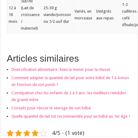
500 ml
1-2
12 à
(Lait de
25-30 g
Variés, en
Intégrés
cuillères
18
croissance
viande/poisson
morceaux
aux repas
café
mois
/
ou 1/2 œuf dur
d’huile/j
maternel)
Articles similaires
Diversification alimentaire : bien la mener pour la réussir
Comment adapter la quantité de lait pour votre bébé de 1 à 4 mois
en fonction de son poids ?
Constipation chez les enfants de 2 à 3 ans : les meilleurs remèdes
de grand-mère
Conseils pour réussir le sevrage de son bébé
Quelle quantité de lait est recommandée pour un bébé au 1er âge ?
4/5 - (1 vote)