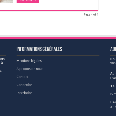
Lire la suite »
Page 4 of 4
Informations générales
Ad
nts
Nou
Mentions légales
 à
vos
À propos de nous
s,
Adr
Contact
Fra
Connexion
Tél
Inscription
E-m
Heu
à 1