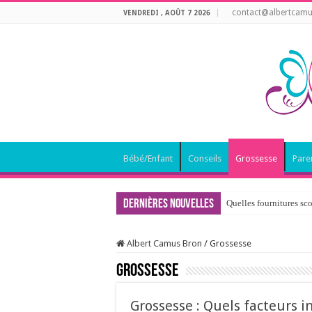
contact@albertcamu
VENDREDI , AOÛT 7 2026
Bébé/Enfant
Conseils
Grossesse
Pare
Dernières nouvelles
Quelles fournitures sco
Albert Camus Bron
/
Grossesse
Grossesse
Grossesse : Quels facteurs i