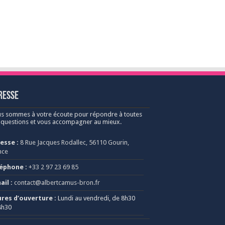
resse
s sommes à votre écoute pour répondre à toutes
 questions et vous accompagner au mieux.
esse :
8 Rue Jacques Rodallec, 56110 Gourin,
nce
éphone :
+33 2 97 23 69 85
ail :
contact@albertcamus-bron.fr
res d’ouverture :
Lundi au vendredi, de 8h30
8h30