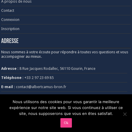
À propos de nous
Contact
Connexion
Inscription
Adresse
Nous sommes à votre écoute pour répondre à toutes vos questions et vous
accompagner au mieux.
Adresse :
8 Rue Jacques Rodallec, 56110 Gourin, France
Téléphone :
+33 2 97 23 69 85
E-mail :
contact@albertcamus-bron.fr
Heures d’ouverture :
Lundi au vendredi, de 8h30 à 18h30
Nous utilisons des cookies pour vous garantir la meilleure
expérience sur notre site web. Si vous continuez à utiliser ce
site, nous supposerons que vous en êtes satisfait.
Ok
© Copyright @2026, Tous droits réservés. @Albert Camus Bron